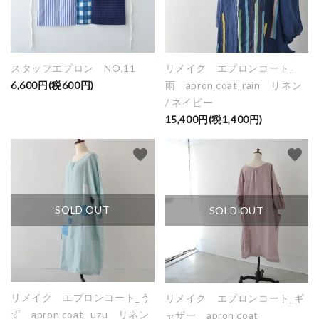
スタッフエプロン NO,11
リメイク エプロンコート_
6,600円(税600円)
雨 apron coat_rain リネン
/ ネイビー
15,400円(税1,400円)
favorite
favorite
SOLD OUT
SOLD OUT
リメイク エプロンコート_う
リメイク エプロンコート_ギ
ず apron coat _uzu リネン
ャザー apron coat