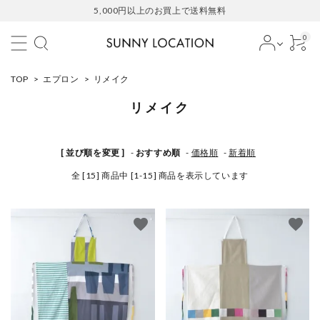
5,000円以上のお買上で送料無料
0
TOP
>
エプロン
>
リメイク
リメイク
[ 並び順を変更 ]
-
おすすめ順
-
価格順
-
新着順
全 [15] 商品中 [1-15] 商品を表示しています
favorite
favorite