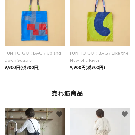
FUN TO GO ! BAG / Up and
FUN TO GO ! BAG / Like the
Down Square
Flow of a River
9,900円(税900円)
9,900円(税900円)
売れ筋商品
favorite
favorite