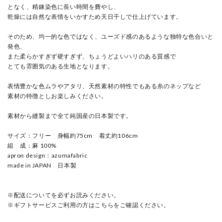
となく、精錬染色に長い時間を費やし、
乾燥には自然な表情をいかすため天日干しで仕上げています。
そのため、均一的な色ではなく、ユーズド感のあるような独特な色合いと
発色、
また柔らかすぎず硬すぎず、ちょうどよいハリのある質感で
とても雰囲気のある生地となります。
表情豊かな色ムラやアタリ、天然素材の特性でもある糸のネップなど
素材の特徴としお楽しみください。
素材から縫製まで全て純国産の日本製です。
サイズ：フリー 身幅約75cm 着丈約106cm
組 成：麻 100%
apron design：azumafabric
made in JAPAN 日本製
※配送についてを必ずお読みください。
※ギフトサービスご利用の方はこちらをご確認ください。