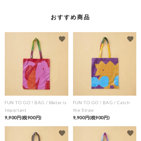
おすすめ商品
favorite
favorite
FUN TO GO ! BAG / Water is
FUN TO GO ! BAG / Catch
Important
the Straw
9,900円(税900円)
9,900円(税900円)
favorite
favorite