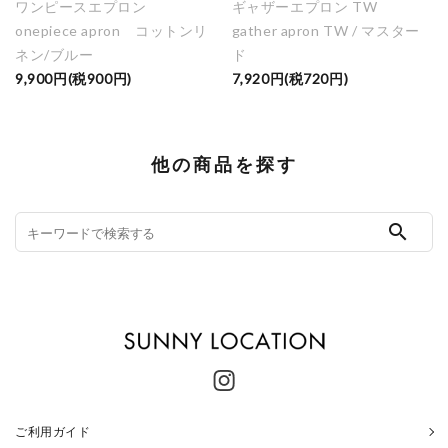
ワンピースエプロン
ギャザーエプロン TW
onepiece apron コットンリ
gather apron TW / マスター
ネン/ブルー
ド
9,900円(税900円)
7,920円(税720円)
他の商品を探す
search
ご利用ガイド