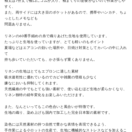
袖丈は7分丈で袖口にゴムが入り、袖まくりの必要がないので作業がしや
すく、
また、両サイドには大き目のポケットがあるので、携帯やハンカチ、ちょ
っとしたメモなども
問題ありません。
リネンの60番手細めの糸で織りあげた生地を使用しています。
たっぷりと生地を使っていますが、とても軽いのもポイント
夏場などはエアコンの効いた場所や、日焼け対策としてカバンの中に入れ
て
持ち歩いていただいても、かさ張らず重くありません。
リネンの生地はとてもエプロンに適した素材
吸水速乾性に優れているのでカビや雑菌の増殖も少なく
嫌なにおいも抑制してくれます。
天然繊維の中でもとても強い素材で、使い込むほど生地が柔らかくなり、
リネン独特の経年変化をお楽しみいただけます。
また、なんといってもこの色合いと風合いが特徴です。
生地の織り、染め上げも国内で加工した完全日本製の素材です。
染色には天然素材の持つ自然で豊かな表情を表現できるよう、
手作業による小ロットの生産で、生地に機械的なストレスなどを加えるこ