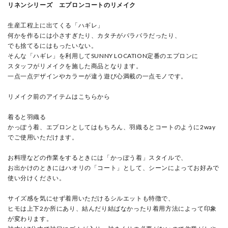
リネンシリーズ エプロンコートのリメイク
生産工程上に出てくる「ハギレ」
何かを作るには小さすぎたり、カタチがバラバラだったり、
でも捨てるにはもったいない。
そんな「ハギレ」を利用してSUNNY LOCATION定番のエプロンに
スタッフがリメイクを施した商品となります。
一点一点デザインやカラーが違う遊び心満載の一点モノです。
リメイク前のアイテムはこちらから
着ると羽織る
かっぽう着、エプロンとしてはもちろん、羽織るとコートのように2way
でご使用いただけます。
お料理などの作業をするときには「かっぽう着」スタイルで、
お出かけのときにはハオリの「コート」として、シーンによってお好みで
使い分けください。
サイズ感を気にせず着用いただけるシルエットも特徴で、
ヒモは上下2か所にあり、結んだり結ばなかったり着用方法によって印象
が変わります。