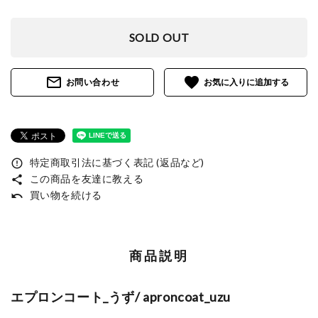
SOLD OUT
mail_outline
favorite
お問い合わせ
特定商取引法に基づく表記 (返品など)
error_outline
この商品を友達に教える
share
買い物を続ける
undo
商品説明
エプロンコート_うず/ aproncoat_uzu