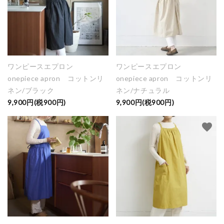
ワンピースエプロン
ワンピースエプロン
onepiece apron コットンリ
onepiece apron コットンリ
ネン/ブラック
ネン/ナチュラル
9,900円(税900円)
9,900円(税900円)
favorite
favorite