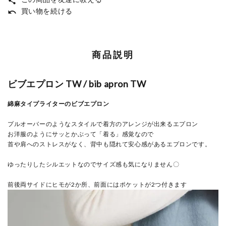
share
買い物を続ける
undo
商品説明
ビブエプロン TW / bib apron TW
綿麻タイプライターのビブエプロン
プルオーバーのようなスタイルで着方のアレンジが出来るエプロン
お洋服のようにサッとかぶって「着る」感覚なので
首や肩へのストレスがなく、背中も隠れて安心感があるエプロンです。
ゆったりしたシルエットなのでサイズ感も気になりません〇
前後両サイドにヒモが2か所、前面にはポケットが2つ付きます