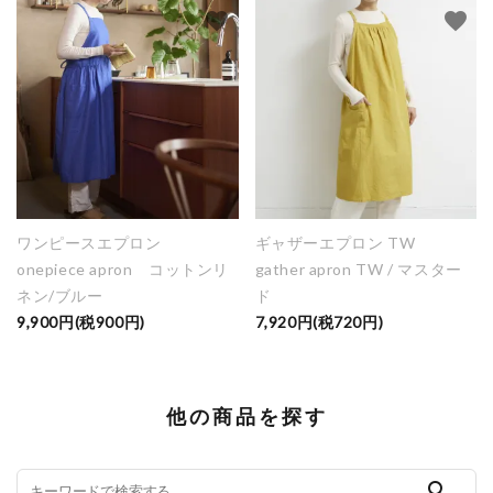
favorite
favorite
ワンピースエプロン
ギャザーエプロン TW
onepiece apron コットンリ
gather apron TW / マスター
ネン/ブルー
ド
9,900円(税900円)
7,920円(税720円)
他の商品を探す
search