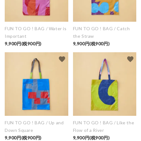
FUN TO GO ! BAG / Water is
FUN TO GO ! BAG / Catch
Important
the Straw
9,900円(税900円)
9,900円(税900円)
favorite
favorite
FUN TO GO ! BAG / Up and
FUN TO GO ! BAG / Like the
Down Square
Flow of a River
9,900円(税900円)
9,900円(税900円)