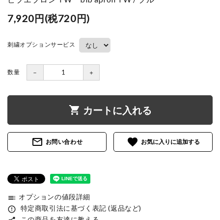
7,920円(税720円)
刺繍オプションサービス
数量
－
＋
shopping_cart
カートに入れる
mail_outline
favorite
お問い合わせ
オプションの値段詳細
toc
特定商取引法に基づく表記 (返品など)
error_outline
この商品を友達に教える