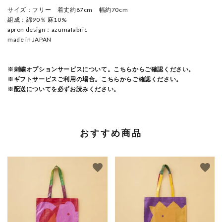
サイズ：フリー 着丈約87cm 幅約70cm
組成：綿90％ 麻10%
apron design：azumafabric
made in JAPAN
※刺繍オプションサービスについて。こちらからご確認ください。
※ギフトサービスご利用の場合。こちらからご確認ください。
※配送についてを必ずお読みください。
おすすめ商品
favorite
favorite