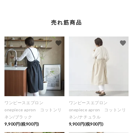
売れ筋商品
favorite
favorite
ワンピースエプロン
ワンピースエプロン
onepiece apron コットンリ
onepiece apron コットンリ
ネン/ブラック
ネン/ナチュラル
9,900円(税900円)
9,900円(税900円)