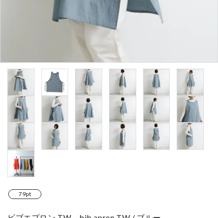
79pt
ビブエプロン TW bib apron TW / ブルー