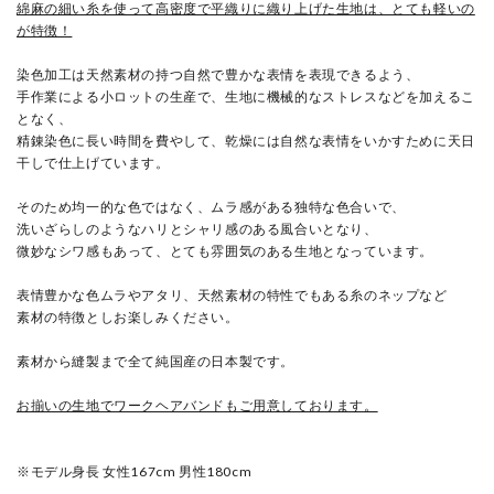
綿麻の細い糸を使って高密度で平織りに織り上げた生地は、とても軽いの
が特徴！
染色加工は天然素材の持つ自然で豊かな表情を表現できるよう、
手作業による小ロットの生産で、生地に機械的なストレスなどを加えるこ
となく、
精錬染色に長い時間を費やして、乾燥には自然な表情をいかすために天日
干しで仕上げています。
そのため均一的な色ではなく、ムラ感がある独特な色合いで、
洗いざらしのようなハリとシャリ感のある風合いとなり、
微妙なシワ感もあって、とても雰囲気のある生地となっています。
表情豊かな色ムラやアタリ、天然素材の特性でもある糸のネップなど
素材の特徴としお楽しみください。
素材から縫製まで全て純国産の日本製です。
お揃いの生地でワークヘアバンドもご用意しております。
※モデル身長 女性167cm 男性180cm