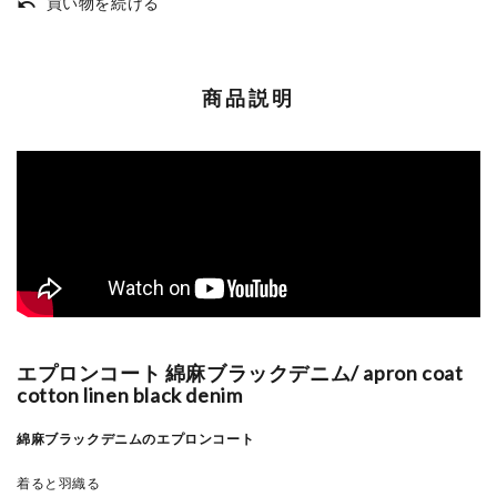
買い物を続ける
undo
商品説明
エプロンコート 綿麻ブラックデニム/ apron coat
cotton linen black denim
綿麻ブラックデニムのエプロンコート
着ると羽織る