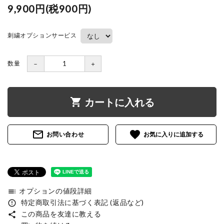
9,900円(税900円)
刺繍オプションサービス
数量
－
＋
shopping_cart
カートに入れる
mail_outline
favorite
お問い合わせ
オプションの値段詳細
toc
特定商取引法に基づく表記 (返品など)
error_outline
この商品を友達に教える
share