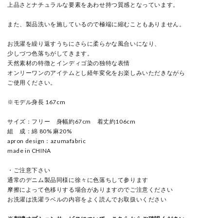
上品さとナチュラルな要素をあわせ持つ質感となっています。
また、製品洗いを施しているので極端に縮むこともありません。
お洗濯を繰り返すうちにさらに柔らかな風合いになり、
少しづつ色落ちがしてきます。
天然素材の特徴とインディゴ染の独特な表情
オンリーワンのアイテムとし経年変化をお楽しみいただきながら
ご使用ください。
※モデル身長 167cm
サイズ：フリー 身幅約67cm 着丈約106cm
組 成：綿 80% 麻20%
apron design：azumafabric
made in CHINA
・ご注意下さい
通常のデニム製品同様に徐々に色落ちして参ります
摩擦によって色移りする場合がありますのでご注意ください
お洗濯は洗濯ラベルの内容をよく読んでお取扱いください