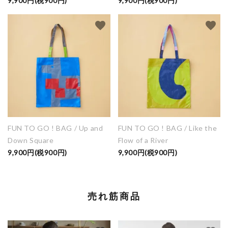
9,900円(税900円)
9,900円(税900円)
favorite
favorite
FUN TO GO ! BAG / Up and
FUN TO GO ! BAG / Like the
Down Square
Flow of a River
9,900円(税900円)
9,900円(税900円)
売れ筋商品