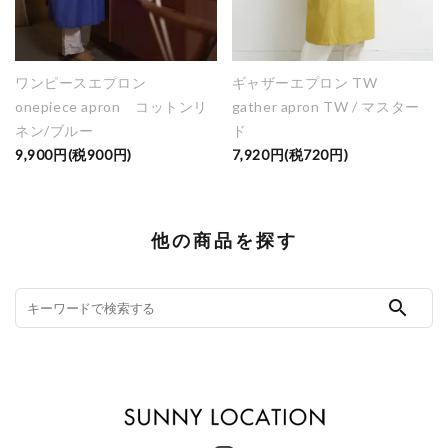
ワンピースエプロン
ギャザーエプロン TW
onepiece apron コットンリ
gather apron TW / マスター
ネン/ブルー
ド
9,900円(税900円)
7,920円(税720円)
他の商品を探す
search