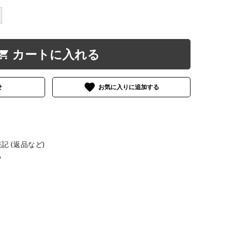
カートに入れる
opping_cart
favorite
せ
 (返品など)
る