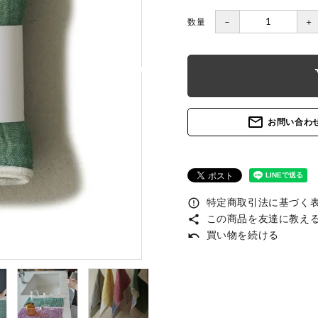
数量
－
＋
sh
mail_outline
お問い合わ
特定商取引法に基づく表記
error_outline
この商品を友達に教え
share
買い物を続ける
undo