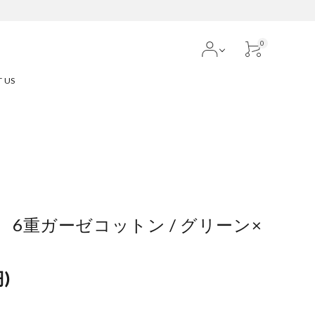
0
 US
N 6重ガーゼコットン / グリーン×
)