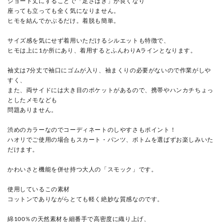
ショート丈にすることで「足さばき」が良くなり
座っても立っても全く気になりません。
ヒモを結んでかぶるだけ。着脱も簡単。
サイズ感を気にせず着用いただけるシルエットも特徴で、
ヒモは上に1か所にあり、着用するとふんわりAラインとなります。
袖丈は7分丈で袖口にゴムが入り、袖まくりの必要がないので作業がしや
すく、
また、両サイドには大き目のポケットがあるので、携帯やハンカチちょっ
としたメモなども
問題ありません。
渋めのカラーなのでコーディネートのしやすさもポイント！
ハオリでご使用の場合もスカート・パンツ、ボトムを選ばずお楽しみいた
だけます。
かわいさと機能を併せ持つ大人の「スモック」です。
使用しているこの素材
コットンでありながらとても軽く絶妙な質感なのです。
綿100％の天然素材を細番手で高密度に織り上げ、