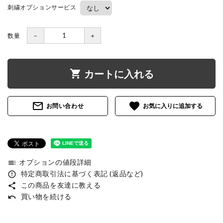
刺繍オプションサービス
数量
－
＋
shopping_cart
カートに入れる
mail_outline
favorite
お問い合わせ
オプションの値段詳細
toc
特定商取引法に基づく表記 (返品など)
error_outline
この商品を友達に教える
share
買い物を続ける
undo