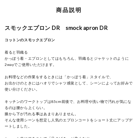
商品説明
スモックエプロン DR smock apron DR
コットンのスモックエプロン
着ると羽織る
かっぽう着・エプロンとしてはもちろん、羽織るとジャケットのように
2wayでご使用いただけます。
お料理などの作業をするときには「かっぽう着」スタイルで、
お出かけのときにはハオリでシャツ感覚として、シーンによってお好みで
使い分けください。
キッチンのワークトップは85cm前後で、お料理や洗い物で汚れが気にな
るのは腰から上くらい。
膝から下が汚れる事はあまりありません。
そんな使用シーンを想定し人気のエプロンコートをショート丈にアップデ
ートしました。