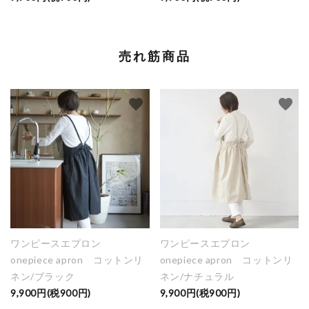
売れ筋商品
favorite
favorite
ワンピースエプロン
ワンピースエプロン
onepiece apron コットンリ
onepiece apron コットンリ
ネン/ブラック
ネン/ナチュラル
9,900円(税900円)
9,900円(税900円)