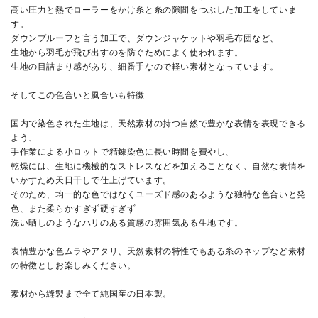
高い圧力と熱でローラーをかけ糸と糸の隙間をつぶした加工をしていま
す。
ダウンプルーフと言う加工で、ダウンジャケットや羽毛布団など、
生地から羽毛が飛び出すのを防ぐためによく使われます。
生地の目詰まり感があり、細番手なので軽い素材となっています。
そしてこの色合いと風合いも特徴
国内で染色された生地は、天然素材の持つ自然で豊かな表情を表現できる
よう、
手作業による小ロットで精錬染色に長い時間を費やし、
乾燥には、生地に機械的なストレスなどを加えることなく、自然な表情を
いかすため天日干しで仕上げています。
そのため、均一的な色ではなくユーズド感のあるような独特な色合いと発
色、また柔らかすぎず硬すぎず
洗い晒しのようなハリのある質感の雰囲気ある生地です。
表情豊かな色ムラやアタリ、天然素材の特性でもある糸のネップなど素材
の特徴としお楽しみください。
素材から縫製まで全て純国産の日本製。