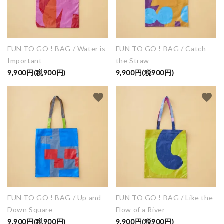
FUN TO GO ! BAG / Water is
FUN TO GO ! BAG / Catch
Important
the Straw
9,900円(税900円)
9,900円(税900円)
favorite
favorite
FUN TO GO ! BAG / Up and
FUN TO GO ! BAG / Like the
Down Square
Flow of a River
9,900円(税900円)
9,900円(税900円)