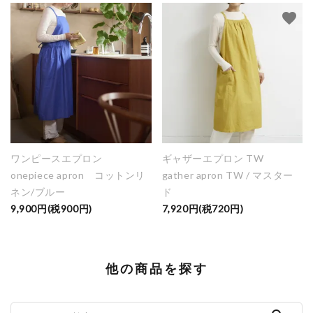
favorite
favorite
ワンピースエプロン
ギャザーエプロン TW
onepiece apron コットンリ
gather apron TW / マスター
ネン/ブルー
ド
9,900円(税900円)
7,920円(税720円)
他の商品を探す