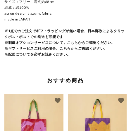
サイズ：フリー 着丈約68cm
組成：綿100％
apron design：azumafabric
made in JAPAN
※1点でのご注文でギフトラッピングが無い場合、日本郵政によるクリッ
クポストポストでの発送も可能です
※刺繍オプションサービスについて。こちらからご確認ください。
※ギフトサービスご利用の場合。こちらからご確認ください。
※配送についてを必ずお読みください。
おすすめ商品
favorite
favorite