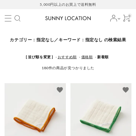
5,000円以上のお買上で送料無料
0
カテゴリー：指定なし／キーワード：指定なし の検索結果
[ 並び順を変更 ]
-
おすすめ順
-
価格順
-
新着順
180件の商品が見つかりました
favorite
favorite