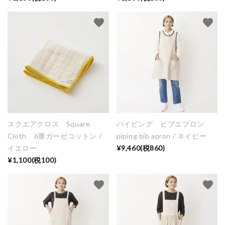
favorite
favorite
スクエアクロス Square
パイピング ビブエプロン
Cloth 6重ガーゼコットン /
piping bib apron / ネイビー
イエロー
¥9,460(税860)
¥1,100(税100)
favorite
favorite