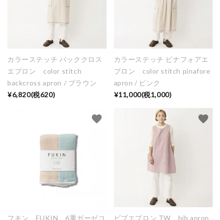
カラーステッチ バッククロス
カラーステッチ ピナフォアエ
エプロン color stitch
プロン color stitch pinafore
backcross apron / ブラウン
apron / ピンク
¥6,820(税620)
¥11,000(税1,000)
favorite
favorite
close
フキン FUKIN 6重ガーゼコ
ビブエプロン TW bib apron