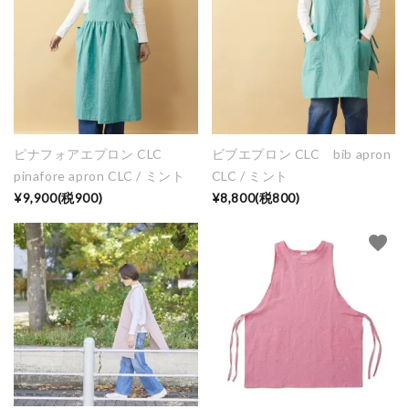
ピナフォアエプロン CLC
ビブエプロン CLC bib apron
pinafore apron CLC / ミント
CLC / ミント
¥9,900(税900)
¥8,800(税800)
favorite
favorite